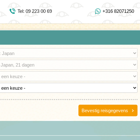
Inloggen Mijn Djoser
Tel: 09 223 00 69
+316 82071250
Tel: 09 223 00 69
https://www.youtube.com/user/DjoserWebsite
https://www.instagram.com/djoser_reizen/
https://www.facebook.com/djoserreizen
Bevestig reisgegevens