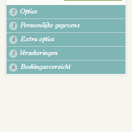
Opties
2
Persoonlijke gegevens
3
Extra opties
4
Verzekeringen
5
Boekingsoverzicht
6