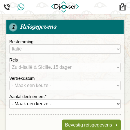
Reisgegevens
1
Bestemming
Reis
Vertrekdatum
Aantal deelnemers
*
Bevestig reisgegevens