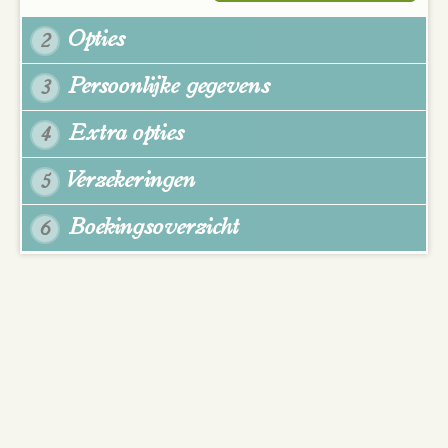
Opties
2
Persoonlijke gegevens
3
Extra opties
4
Verzekeringen
5
Boekingsoverzicht
6