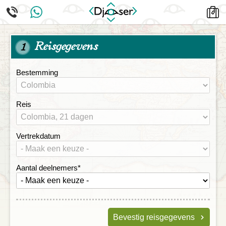
Reisgegevens
1
Bestemming
Reis
Vertrekdatum
Aantal deelnemers
*
Bevestig reisgegevens