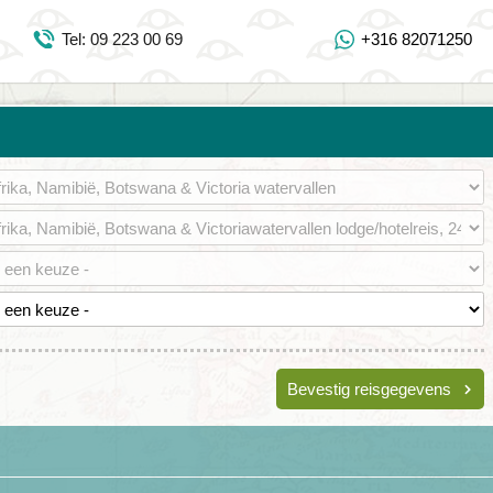
Inloggen Mijn Djoser
Tel: 09 223 00 69
+316 82071250
Tel: 09 223 00 69
https://www.youtube.com/user/DjoserWebsite
https://www.instagram.com/djoser_reizen/
https://www.facebook.com/djoserreizen
Bevestig reisgegevens