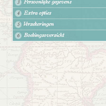
Persoonlijke gegevens
3
Extra opties
4
Verzekeringen
5
Boekingsoverzicht
6