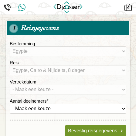
Reisgegevens
1
Bestemming
Reis
Vertrekdatum
Aantal deelnemers
*
Bevestig reisgegevens