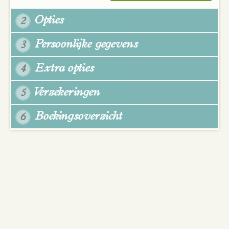
Opties
2
Persoonlijke gegevens
3
Extra opties
4
Verzekeringen
5
Boekingsoverzicht
6