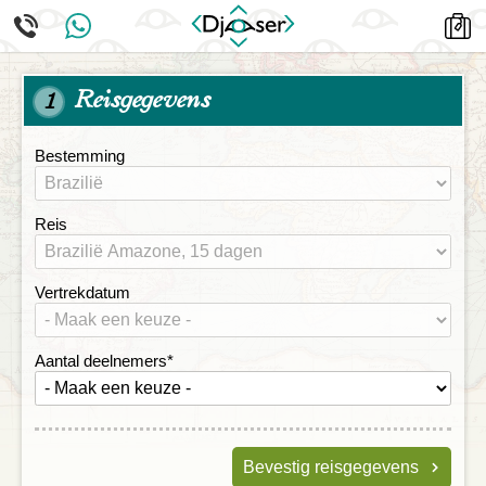
Reisgegevens
1
Bestemming
Reis
Vertrekdatum
Aantal deelnemers
*
Bevestig reisgegevens