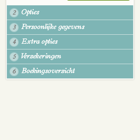
Opties
2
Persoonlijke gegevens
3
Extra opties
4
Verzekeringen
5
Boekingsoverzicht
6