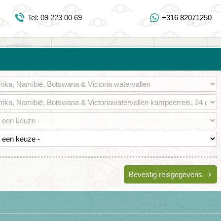
Inloggen Mijn Djoser
Tel: 09 223 00 69
+316 82071250
Tel: 09 223 00 69
https://www.youtube.com/user/DjoserWebsite
https://www.instagram.com/djoser_reizen/
https://www.facebook.com/djoserreizen
Bevestig reisgegevens