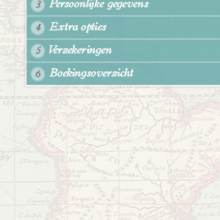
Persoonlijke gegevens
3
Extra opties
4
Verzekeringen
5
Boekingsoverzicht
6