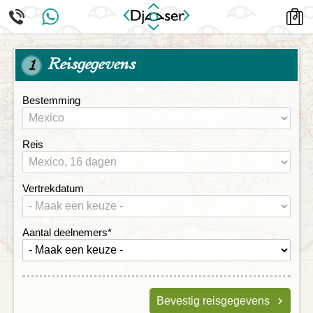
Reisgegevens
1
Bestemming
Reis
Vertrekdatum
Aantal deelnemers
*
Bevestig reisgegevens