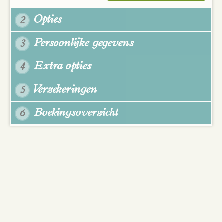
Opties
2
Persoonlijke gegevens
3
Extra opties
4
Verzekeringen
5
Boekingsoverzicht
6