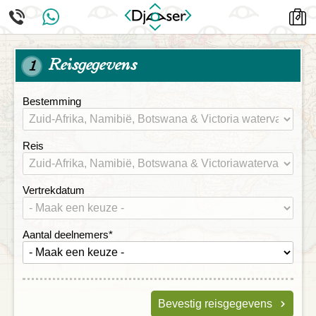
Reisgegevens
1
Bestemming
Reis
Vertrekdatum
Aantal deelnemers
*
Bevestig reisgegevens