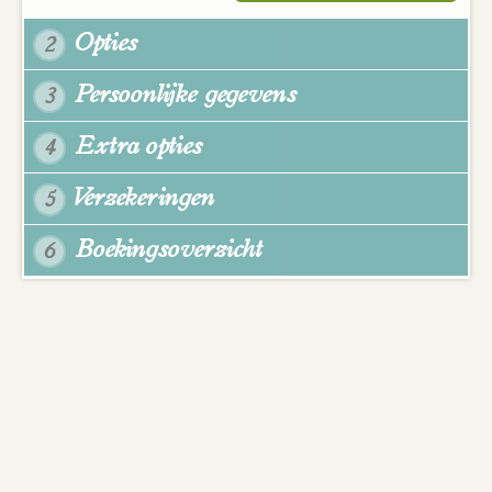
Opties
2
Persoonlijke gegevens
3
Extra opties
4
Verzekeringen
5
Boekingsoverzicht
6