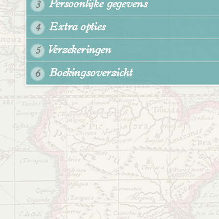
Persoonlijke gegevens
3
Extra opties
4
Verzekeringen
5
Boekingsoverzicht
6