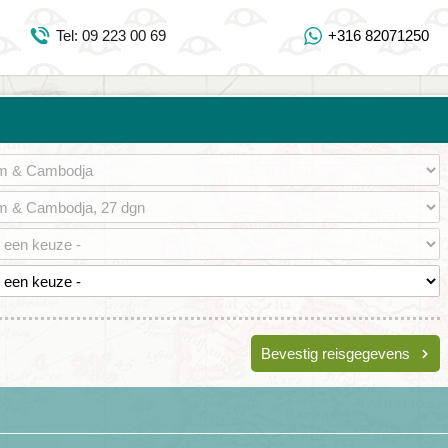
Inloggen Mijn Djoser
Tel: 09 223 00 69
+316 82071250
Tel: 09 223 00 69
https://www.youtube.com/user/DjoserWebsite
https://www.instagram.com/djoser_reizen/
https://www.facebook.com/djoserreizen
Bevestig reisgegevens