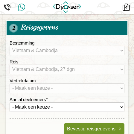
Reisgegevens
1
Bestemming
Reis
Vertrekdatum
Aantal deelnemers
*
Bevestig reisgegevens