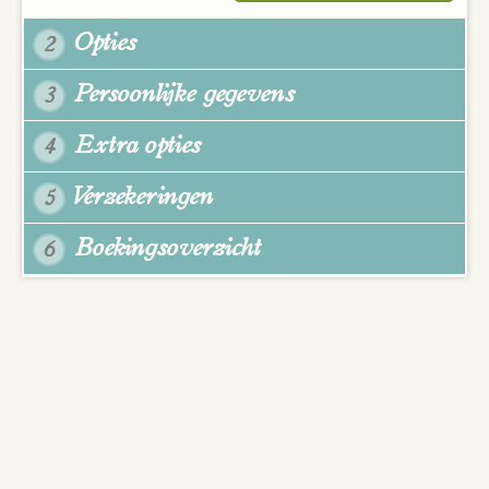
Opties
2
Persoonlijke gegevens
3
Extra opties
4
Verzekeringen
5
Boekingsoverzicht
6