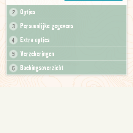
Opties
2
Persoonlijke gegevens
3
Extra opties
4
Verzekeringen
5
Boekingsoverzicht
6