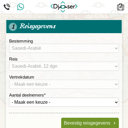
Reisgegevens
1
Bestemming
Reis
Vertrekdatum
Aantal deelnemers
*
Bevestig reisgegevens