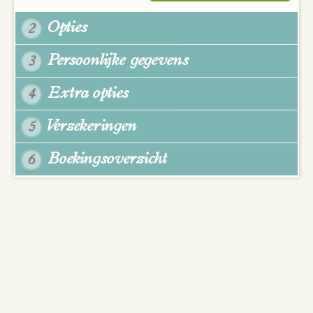
Opties
2
Persoonlijke gegevens
3
Extra opties
4
Verzekeringen
5
Boekingsoverzicht
6