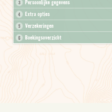
Persoonlijke gegevens
3
Extra opties
4
Verzekeringen
5
Boekingsoverzicht
6