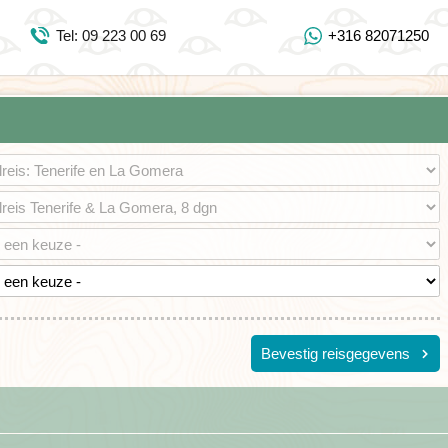
Inloggen Mijn Djoser
Tel: 09 223 00 69
+316 82071250
Tel: 09 223 00 69
https://www.youtube.com/user/DjoserWebsite
https://www.instagram.com/djoser_reizen/
https://www.facebook.com/djoserreizen
Bevestig reisgegevens