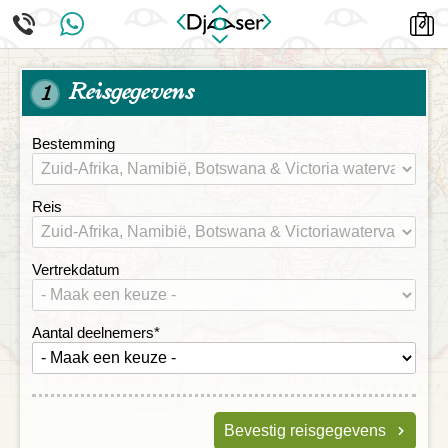
Reisgegevens
1
Bestemming
Reis
Vertrekdatum
Aantal deelnemers
*
Bevestig reisgegevens