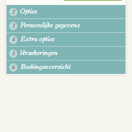
Opties
2
Persoonlijke gegevens
3
Extra opties
4
Verzekeringen
5
Boekingsoverzicht
6