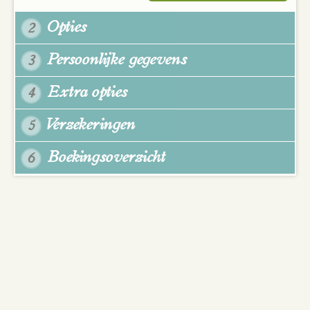
Opties
2
Persoonlijke gegevens
3
Extra opties
4
Verzekeringen
5
Boekingsoverzicht
6