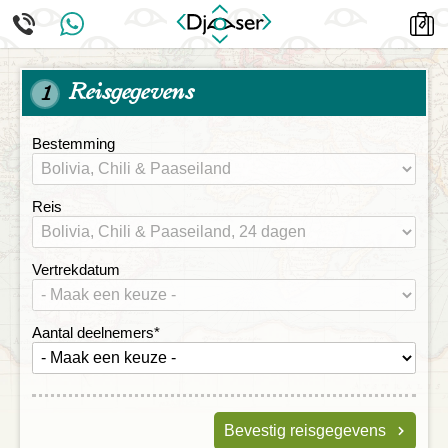
Reisgegevens
1
Bestemming
Reis
Vertrekdatum
Aantal deelnemers
*
Bevestig reisgegevens