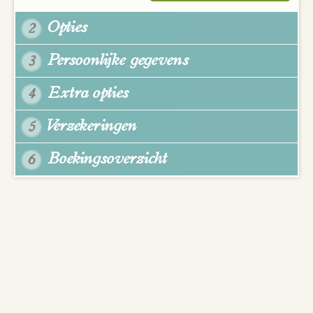
Opties
2
Persoonlijke gegevens
3
Extra opties
4
Verzekeringen
5
Boekingsoverzicht
6