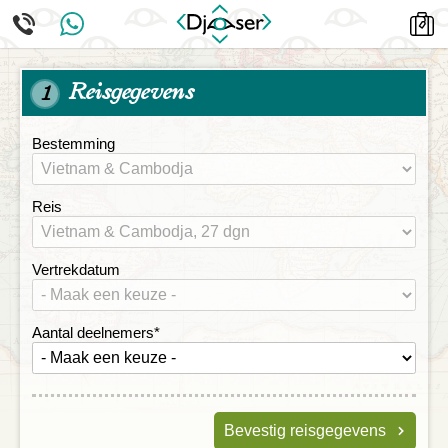
Reisgegevens
1
Bestemming
Reis
Vertrekdatum
Aantal deelnemers
*
Bevestig reisgegevens