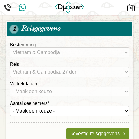
Reisgegevens
1
Bestemming
Reis
Vertrekdatum
Aantal deelnemers
*
Bevestig reisgegevens