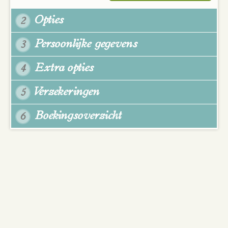
Opties
2
Persoonlijke gegevens
3
Extra opties
4
Verzekeringen
5
Boekingsoverzicht
6