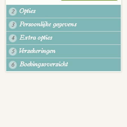
Opties
2
Persoonlijke gegevens
3
Extra opties
4
Verzekeringen
5
Boekingsoverzicht
6