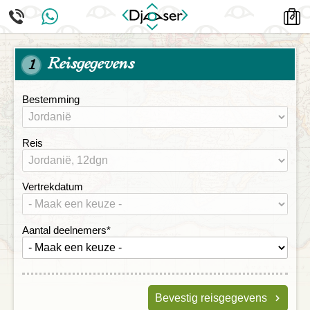
Reisgegevens
1
Bestemming
Reis
Vertrekdatum
Aantal deelnemers
*
Bevestig reisgegevens