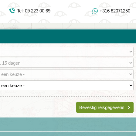
Inloggen Mijn Djoser
Tel: 09 223 00 69
+316 82071250
Tel: 09 223 00 69
https://www.youtube.com/user/DjoserWebsite
https://www.instagram.com/djoser_reizen/
https://www.facebook.com/djoserreizen
Bevestig reisgegevens