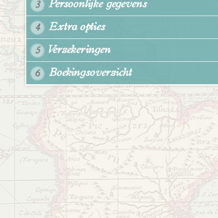
Persoonlijke gegevens
3
Extra opties
4
Verzekeringen
5
Boekingsoverzicht
6