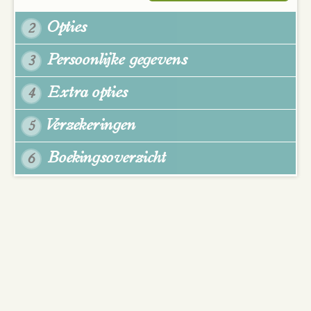
Opties
2
Persoonlijke gegevens
3
Extra opties
4
Verzekeringen
5
Boekingsoverzicht
6