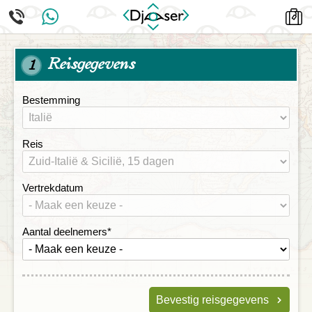
Reisgegevens
1
Bestemming
Reis
Vertrekdatum
Aantal deelnemers
*
Bevestig reisgegevens