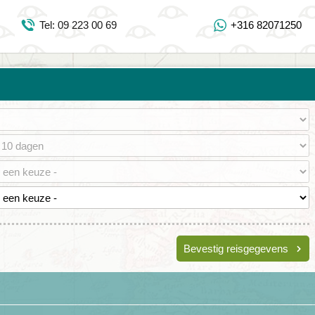
Inloggen Mijn Djoser
Tel: 09 223 00 69
+316 82071250
Tel: 09 223 00 69
https://www.youtube.com/user/DjoserWebsite
https://www.instagram.com/djoser_reizen/
https://www.facebook.com/djoserreizen
Bevestig reisgegevens