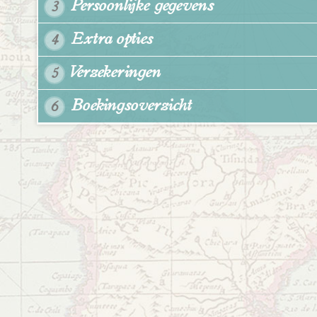
Persoonlijke gegevens
3
Extra opties
4
Verzekeringen
5
Boekingsoverzicht
6