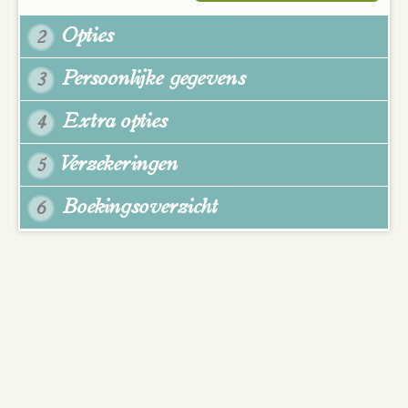
Opties
2
Persoonlijke gegevens
3
Extra opties
4
Verzekeringen
5
Boekingsoverzicht
6