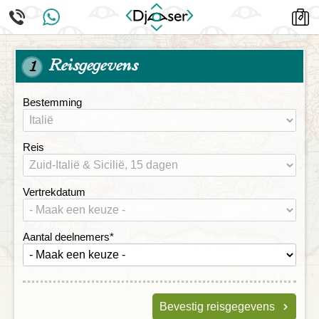
Reisgegevens
1
Bestemming
Reis
Vertrekdatum
Aantal deelnemers
*
Bevestig reisgegevens