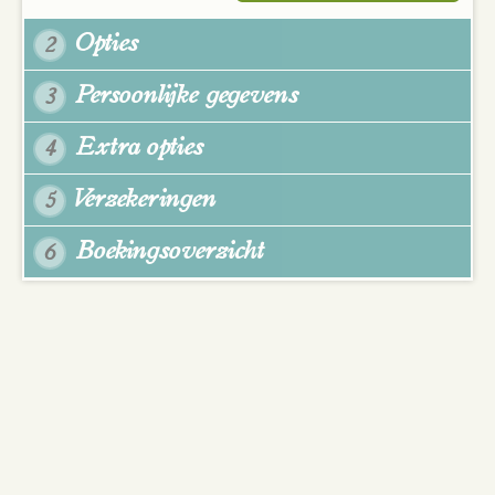
Opties
2
Persoonlijke gegevens
3
Extra opties
4
Verzekeringen
5
Boekingsoverzicht
6