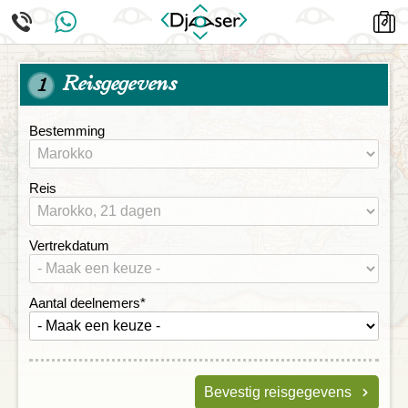
Reisgegevens
1
Bestemming
Reis
Vertrekdatum
Aantal deelnemers
*
Bevestig reisgegevens