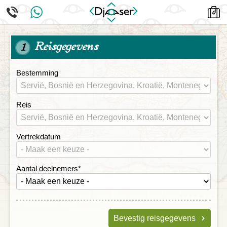
Reisgegevens
1
Bestemming
Reis
Vertrekdatum
Aantal deelnemers
*
Bevestig reisgegevens