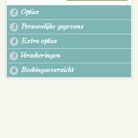
Opties
2
Persoonlijke gegevens
3
Extra opties
4
Verzekeringen
5
Boekingsoverzicht
6