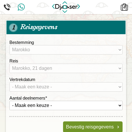
Reisgegevens
1
Bestemming
Reis
Vertrekdatum
Aantal deelnemers
*
Bevestig reisgegevens