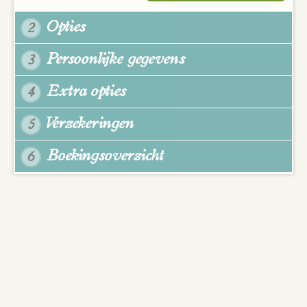
Opties
2
Persoonlijke gegevens
3
Extra opties
4
Verzekeringen
5
Boekingsoverzicht
6