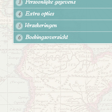
Persoonlijke gegevens
3
Extra opties
4
Verzekeringen
5
Boekingsoverzicht
6