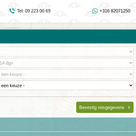
Inloggen Mijn Djoser
Tel: 09 223 00 69
+316 82071250
Tel: 09 223 00 69
https://www.youtube.com/user/DjoserWebsite
https://www.instagram.com/djoser_reizen/
https://www.facebook.com/djoserreizen
Bevestig reisgegevens