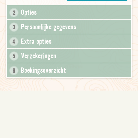
Opties
2
Persoonlijke gegevens
3
Extra opties
4
Verzekeringen
5
Boekingsoverzicht
6