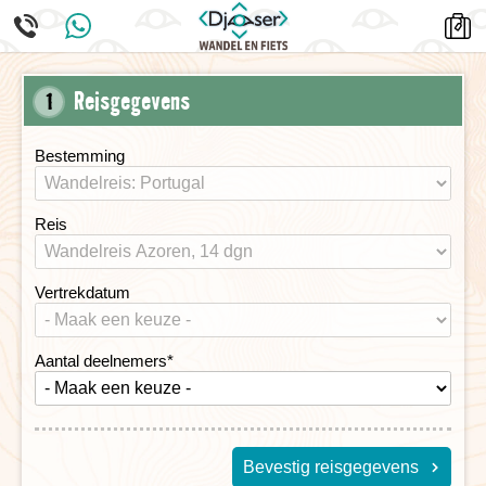
Reisgegevens
1
Bestemming
Reis
Vertrekdatum
Aantal deelnemers
*
Bevestig reisgegevens