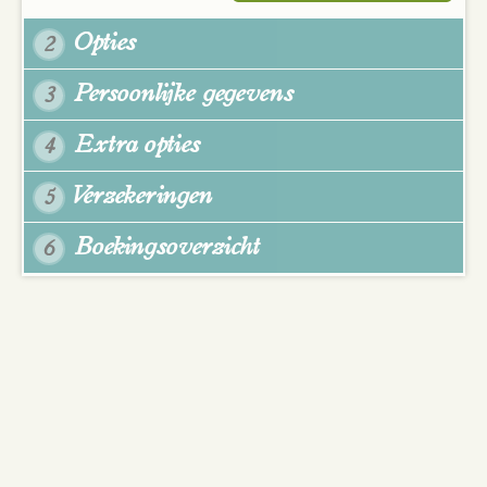
Opties
2
Persoonlijke gegevens
3
Extra opties
4
Verzekeringen
5
Boekingsoverzicht
6