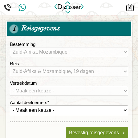
Reisgegevens
1
Bestemming
Reis
Vertrekdatum
Aantal deelnemers
*
Bevestig reisgegevens