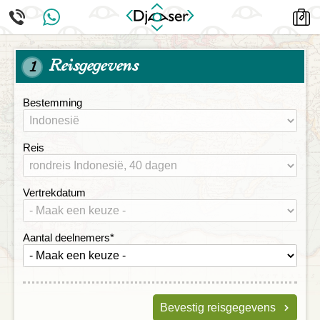
Reisgegevens
1
Bestemming
Reis
Vertrekdatum
Aantal deelnemers
*
Bevestig reisgegevens