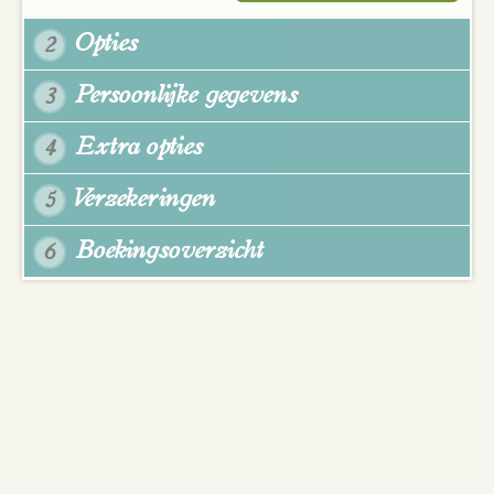
Opties
2
Persoonlijke gegevens
3
Extra opties
4
Verzekeringen
5
Boekingsoverzicht
6