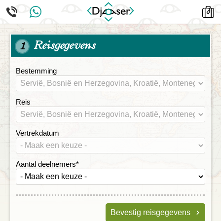
Reisgegevens
1
Bestemming
Reis
Vertrekdatum
Aantal deelnemers
*
Bevestig reisgegevens