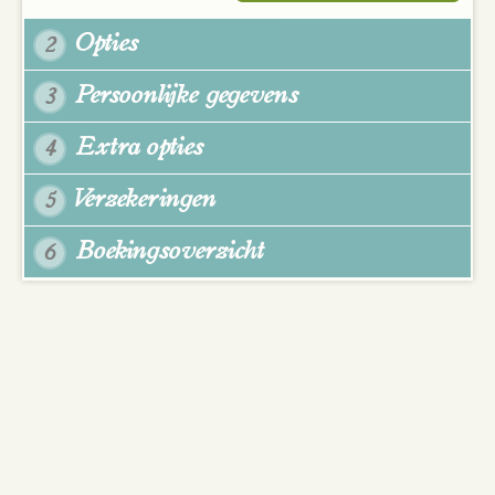
Opties
2
Persoonlijke gegevens
3
Extra opties
4
Verzekeringen
5
Boekingsoverzicht
6