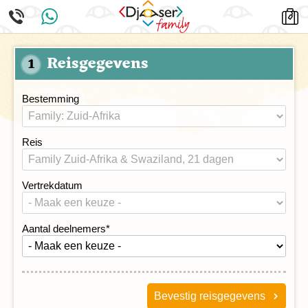
Reisgegevens
1
Bestemming
Reis
Vertrekdatum
Aantal deelnemers
*
Bevestig reisgegevens