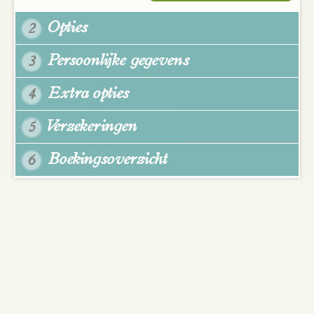
Opties
2
Persoonlijke gegevens
3
Extra opties
4
Verzekeringen
5
Boekingsoverzicht
6