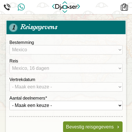
Reisgegevens
1
Bestemming
Reis
Vertrekdatum
Aantal deelnemers
*
Bevestig reisgegevens