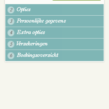
Opties
2
Persoonlijke gegevens
3
Extra opties
4
Verzekeringen
5
Boekingsoverzicht
6