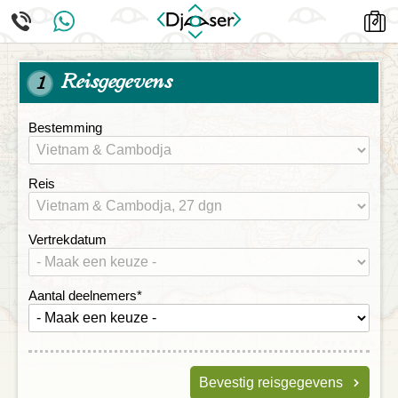
Reisgegevens
1
Bestemming
Reis
Vertrekdatum
Aantal deelnemers
*
Bevestig reisgegevens