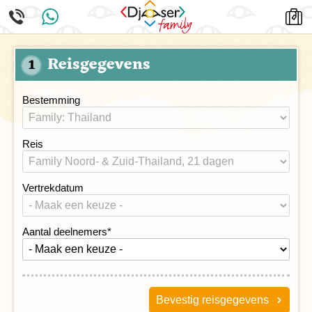
Reisgegevens
1
Bestemming
Reis
Vertrekdatum
Aantal deelnemers
*
Bevestig reisgegevens