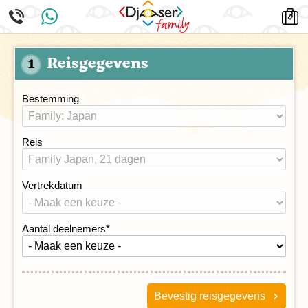
Reisgegevens
1
Bestemming
Reis
Vertrekdatum
Aantal deelnemers
*
Bevestig reisgegevens