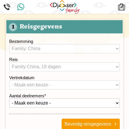
Reisgegevens
1
Bestemming
Reis
Vertrekdatum
Aantal deelnemers
*
Bevestig reisgegevens