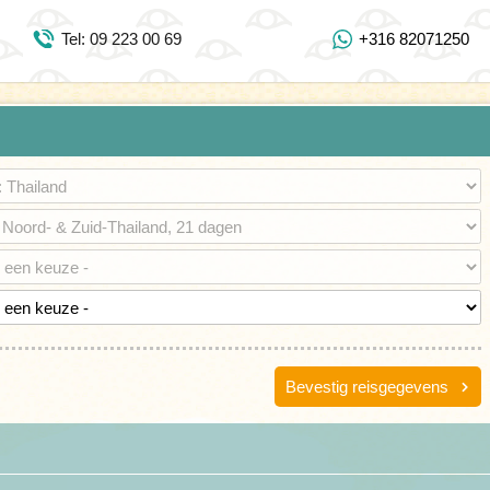
Inloggen Mijn Djoser
Tel: 09 223 00 69
+316 82071250
Tel: 09 223 00 69
https://www.youtube.com/user/DjoserWebsite
https://www.instagram.com/djoser_reizen/
https://www.facebook.com/djoserreizen
Bevestig reisgegevens