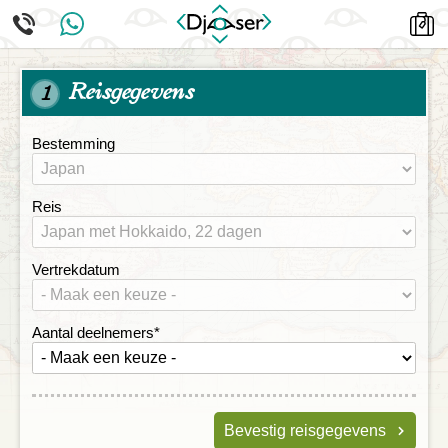
Reisgegevens
1
Bestemming
Reis
Vertrekdatum
Aantal deelnemers
*
Bevestig reisgegevens