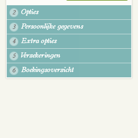
Opties
2
Persoonlijke gegevens
3
Extra opties
4
Verzekeringen
5
Boekingsoverzicht
6