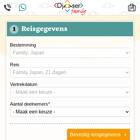
Reisgegevens
1
Bestemming
Reis
Vertrekdatum
Aantal deelnemers
*
Bevestig reisgegevens