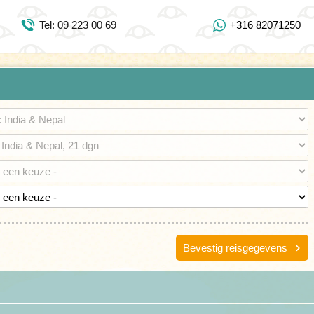
Inloggen Mijn Djoser
Tel: 09 223 00 69
+316 82071250
Tel: 09 223 00 69
https://www.youtube.com/user/DjoserWebsite
https://www.instagram.com/djoser_reizen/
https://www.facebook.com/djoserreizen
Bevestig reisgegevens