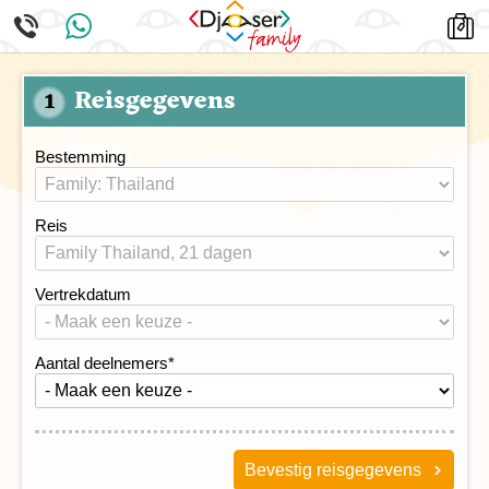
Reisgegevens
1
Bestemming
Reis
Vertrekdatum
Aantal deelnemers
*
Bevestig reisgegevens