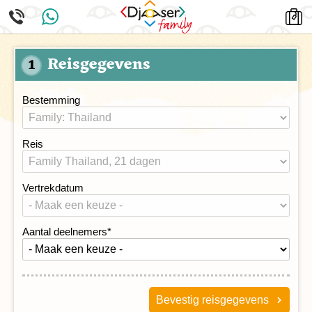
Reisgegevens
1
Bestemming
Reis
Vertrekdatum
Aantal deelnemers
*
Bevestig reisgegevens