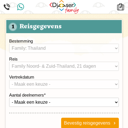
Reisgegevens
1
Bestemming
Reis
Vertrekdatum
Aantal deelnemers
*
Bevestig reisgegevens