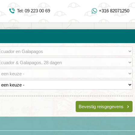
Inloggen Mijn Djoser
Tel: 09 223 00 69
+316 82071250
Tel: 09 223 00 69
https://www.youtube.com/user/DjoserWebsite
https://www.instagram.com/djoser_reizen/
https://www.facebook.com/djoserreizen
Bevestig reisgegevens