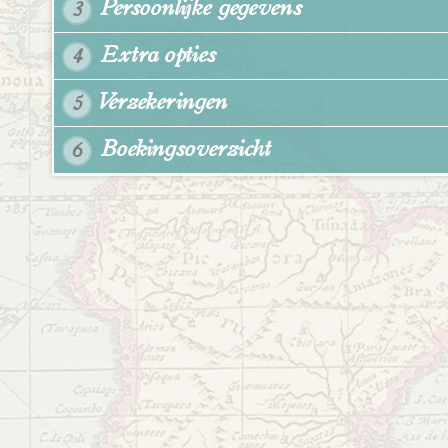
Persoonlijke gegevens
3
Extra opties
4
Verzekeringen
5
Boekingsoverzicht
6