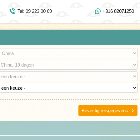
Inloggen Mijn Djoser
Tel: 09 223 00 69
+316 82071250
Tel: 09 223 00 69
https://www.youtube.com/user/DjoserWebsite
https://www.instagram.com/djoser_reizen/
https://www.facebook.com/djoserreizen
Bevestig reisgegevens