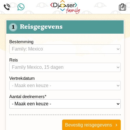
Reisgegevens
1
Bestemming
Reis
Vertrekdatum
Aantal deelnemers
*
Bevestig reisgegevens