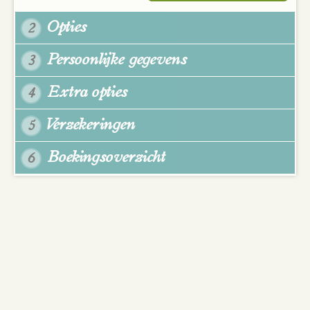
Opties
2
Persoonlijke gegevens
3
Extra opties
4
Verzekeringen
5
Boekingsoverzicht
6