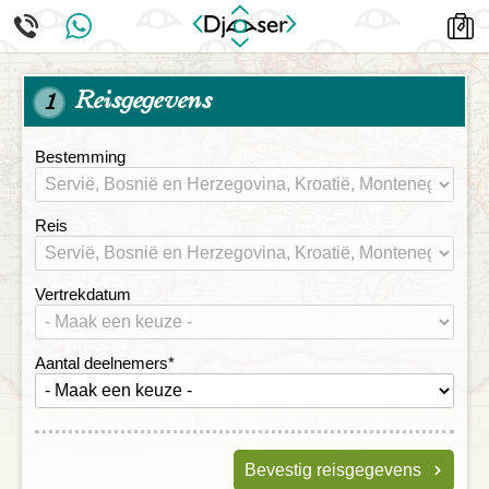
Reisgegevens
1
Bestemming
Reis
Vertrekdatum
Aantal deelnemers
*
Bevestig reisgegevens