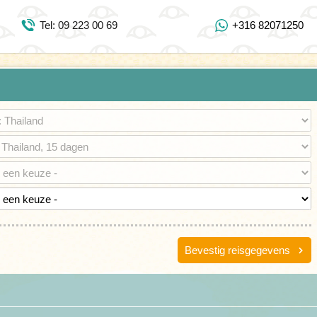
Inloggen Mijn Djoser
Tel: 09 223 00 69
+316 82071250
Tel: 09 223 00 69
https://www.youtube.com/user/DjoserWebsite
https://www.instagram.com/djoser_reizen/
https://www.facebook.com/djoserreizen
Bevestig reisgegevens