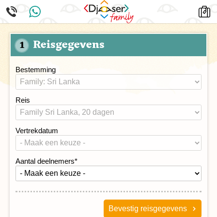
Reisgegevens
1
Bestemming
Reis
Vertrekdatum
Aantal deelnemers
*
Bevestig reisgegevens